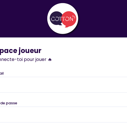
pace joueur
necte-toi pour jouer 🔥
il
 de passe