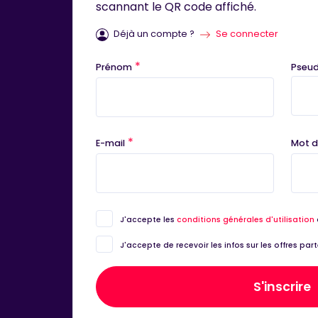
scannant le QR code affiché.
Déjà un compte ?
Se connecter
*
Prénom
Pseu
*
E-mail
Mot d
J'accepte les
conditions générales d'utilisation
J'accepte de recevoir les infos sur les offres pa
S'inscrire